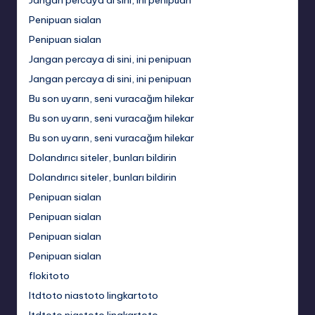
Jangan percaya di sini, ini penipuan
Penipuan sialan
Penipuan sialan
Jangan percaya di sini, ini penipuan
Jangan percaya di sini, ini penipuan
Bu son uyarın, seni vuracağım hilekar
Bu son uyarın, seni vuracağım hilekar
Bu son uyarın, seni vuracağım hilekar
Dolandırıcı siteler, bunları bildirin
Dolandırıcı siteler, bunları bildirin
Penipuan sialan
Penipuan sialan
Penipuan sialan
Penipuan sialan
flokitoto
ltdtoto niastoto lingkartoto