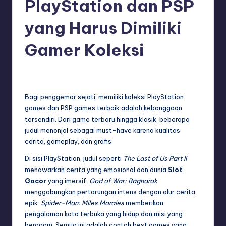
PlayStation dan PSP
yang Harus Dimiliki
Gamer Koleksi
Admin
November 4, 2025
Bagi penggemar sejati, memiliki koleksi PlayStation
games dan PSP games terbaik adalah kebanggaan
tersendiri. Dari game terbaru hingga klasik, beberapa
judul menonjol sebagai must-have karena kualitas
cerita, gameplay, dan grafis.
Di sisi PlayStation, judul seperti
The Last of Us Part II
menawarkan cerita yang emosional dan dunia
Slot
Gacor
yang imersif.
God of War: Ragnarok
menggabungkan pertarungan intens dengan alur cerita
epik.
Spider-Man: Miles Morales
memberikan
pengalaman kota terbuka yang hidup dan misi yang
beragam. Semua ini adalah contoh best games yang