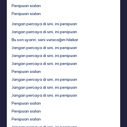
Penipuan sialan
Penipuan sialan
Jangan percaya di sini, ini penipuan
Jangan percaya di sini, ini penipuan
Bu son uyarın, seni vuracağım hilekar
Jangan percaya di sini, ini penipuan
Jangan percaya di sini, ini penipuan
Jangan percaya di sini, ini penipuan
Penipuan sialan
Jangan percaya di sini, ini penipuan
Jangan percaya di sini, ini penipuan
Jangan percaya di sini, ini penipuan
Penipuan sialan
Penipuan sialan
Penipuan sialan