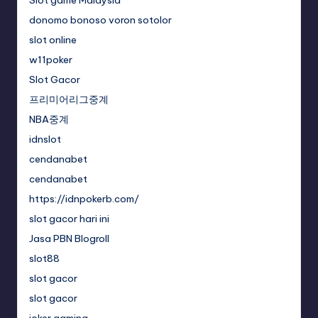
Slot game Malaysia
donomo bonoso voron sotolor
slot online
w11poker
Slot Gacor
프리미어리그중계
NBA중계
idnslot
cendanabet
cendanabet
https://idnpokerb.com/
slot gacor hari ini
Jasa PBN Blogroll
slot88
slot gacor
slot gacor